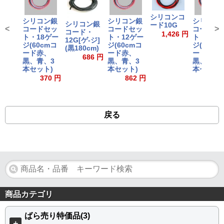
シリコンコ
シリコン銀
シリコン銀
シリコン
シリコン銀
ード10G
<
>
コードセッ
コードセッ
コードセ
コード・
1,426 円
ト・18ゲー
ト・12ゲー
ト・16ゲ
12G[ゲ-ジ]
ジ(60cmコ
ジ(60cmコ
ジ(60cm
(黒180cm)
ード赤、
ード赤、
ード赤、
686 円
黒、青、3
黒、青、3
黒、青、
本セット)
本セット)
本セット)
370 円
862 円
510
戻る
商品カテゴリ
ばら売り特価品(3)
＋