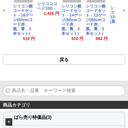
シリコンコ
シリコン銀
シリコン銀
シリコン銀
シリコン
ード10G
<
>
コードセッ
コードセッ
コードセッ
コード・
1,426 円
ト・16ゲー
ト・14ゲー
ト・12ゲー
12G[ゲ-ジ
ジ(60cmコ
ジ(60cmコ
ジ(60cmコ
(黒180cm
ード赤、
ード赤、
ード赤、
686
黒、青、3
黒、青、3
黒、青、3
本セット)
本セット)
本セット)
510 円
510 円
862 円
戻る
商品カテゴリ
ばら売り特価品(3)
＋