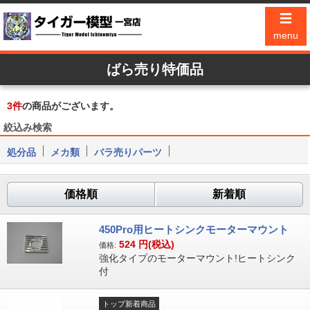
☰
menu
ばら売り特価品
3
件
の商品がございます。
絞込み検索
処分品
メカ類
バラ売りパーツ
価格順
新着順
450Pro用ヒートシンクモーターマウント
524
円(税込)
価格:
強化タイプのモーターマウント!ヒートシンク
付
トップ新着商品