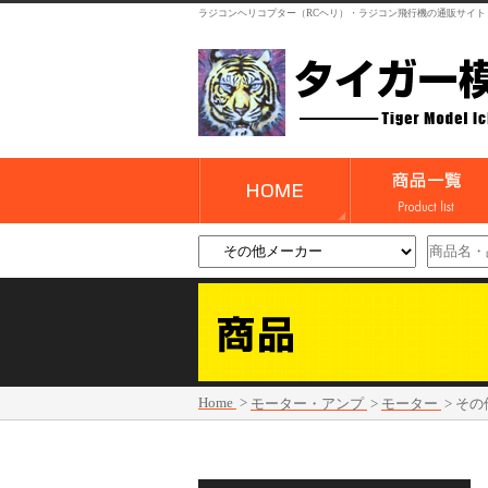
ラジコンヘリコプター（RCヘリ）・ラジコン飛行機の通販サイト
Home
>
モーター・アンプ
>
モーター
>
その