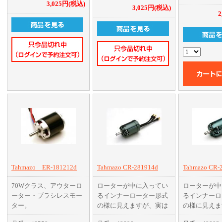
3,025円(税込)
3,025円(税込)
2
Tahmazo ER-181212d
Tahmazo CR-281914d
Tahmazo CR-
70Wクラス、アウターロ
ローターが中に入ってい
ローターが中
ーター・ブラシレスモー
るインナーローター形式
るインナーロ
ター。
の様に見えますが、実は
の様に見えま
シトロン、マジョラムに
これがアウターローター
これがアウタ