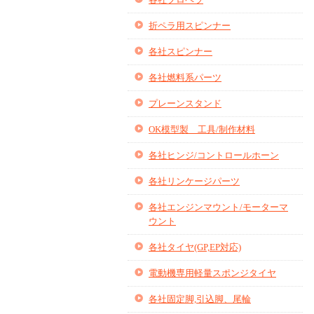
折ペラ用スピンナー
各社スピンナー
各社燃料系パーツ
プレーンスタンド
OK模型製 工具/制作材料
各社ヒンジ/コントロールホーン
各社リンケージパーツ
各社エンジンマウント/モーターマ
ウント
各社タイヤ(GP,EP対応)
電動機専用軽量スポンジタイヤ
各社固定脚,引込脚、尾輪