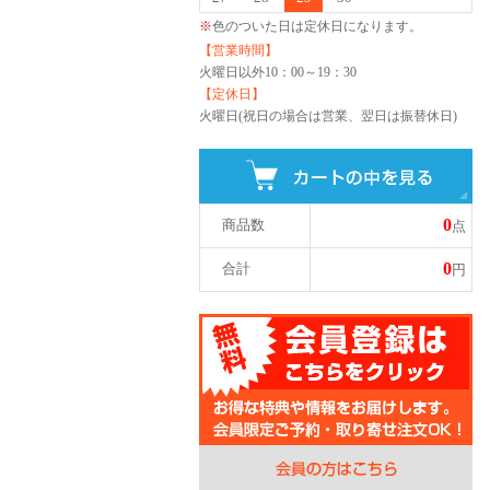
※
色のついた日は定休日になります。
【営業時間】
火曜日以外
10：00～19：30
【定休日】
火曜日(祝日の場合は営業、翌日は振替休日)
0
商品数
点
0
合計
円