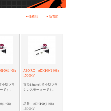
▼価格順
▼新着順
100(1408)
AEO RC ADH100(1408)
1500KV
の超小型ブラ
直径18mmの超小型ブラ
ーです。
シレスモーターです。
パワフルで
小型ながらもパワフルで
(1408)
品番 ADH100(1408)
飛行機にお勧
100g前後の飛行機にお勧
1500KV
め