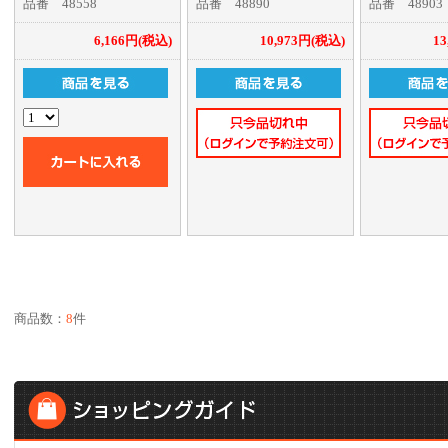
品番 48558
品番 48890
品番 48903
標準装備
形式のブラシレスモータ
形式のブラシ
全備重量300～500gクラ
ーで、一番外側に見える
ーで、一番外
6,166円(税込)
10,973円(税込)
1
スの機体に最適
ケースは回転しません。
ケースは回転
フロントケー
取り付ける形
がらリード線
出ています。
飛行機やグラ
体の中でアウ
ーがむき出し
せんので配線
の配置を気に
良くなります
商品数：
8
件