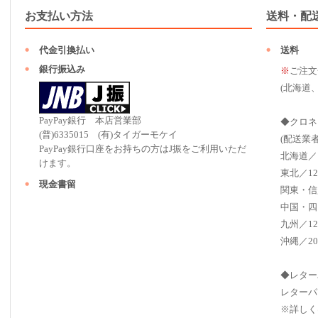
お支払い方法
送料・配
代金引換払い
送料
銀行振込み
※
ご注文
(北海道
PayPay銀行 本店営業部
◆クロネ
(普)6335015 (有)タイガーモケイ
(配送業
PayPay銀行口座をお持ちの方はJ振をご利用いただ
北海道／
けます。
東北／12
現金書留
関東・信
中国・四
九州／12
沖縄／20
◆レター
レターパ
※詳しく