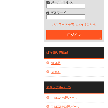
パスワードを忘れた方はこちら
ばら売り特価品
処分品
メカ類
オリジナルパーツ
T-REX450匠パーツ
T-REX550X匠パーツ