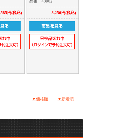
品番 48902
レスモータ
側に見える
3,585円(税込)
8,256円(税込)
しません。
スで機体に
式でありな
は後ろから
イダーの胴
ターロータ
で回転しま
や他のメカ
しなくても
。
▼価格順
▼新着順