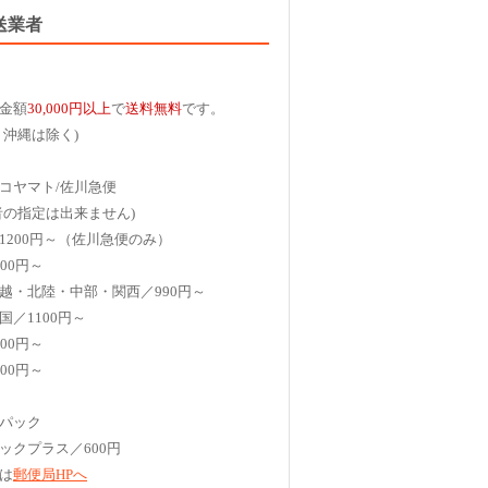
送業者
金額
30,000円以上
で
送料無料
です。
、沖縄は除く)
コヤマト/佐川急便
者の指定は出来ません)
1200円～（佐川急便のみ）
00円～
越・北陸・中部・関西／990円～
国／1100円～
00円～
00円～
パック
ックプラス／600円
は
郵便局HPへ