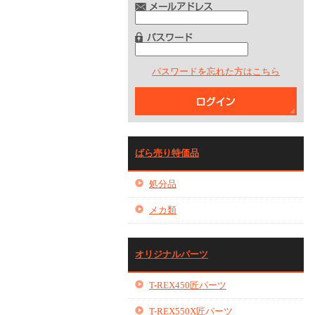
パスワードを忘れた方はこちら
ばら売り特価品
処分品
メカ類
オリジナルパーツ
T-REX450匠パーツ
T-REX550X匠パーツ