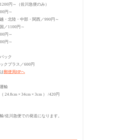
1200円～（佐川急便のみ）
00円～
越・北陸・中部・関西／990円～
国／1100円～
00円～
00円～
パック
ックプラス／600円
は
郵便局HPへ
運輸
4.8cm × 34cm × 3cm ） /420円
輸/佐川急便での発送になります。