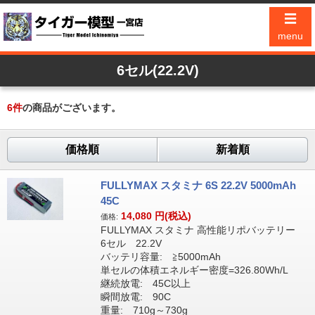
☰
menu
6セル(22.2V)
6
件
の商品がございます。
価格順
新着順
FULLYMAX スタミナ 6S 22.2V 5000mAh
45C
14,080
円(税込)
価格:
FULLYMAX スタミナ 高性能リポバッテリー
6セル 22.2V
バッテリ容量: ≧5000mAh
単セルの体積エネルギー密度=326.80Wh/L
継続放電: 45C以上
瞬間放電: 90C
重量: 710g～730g