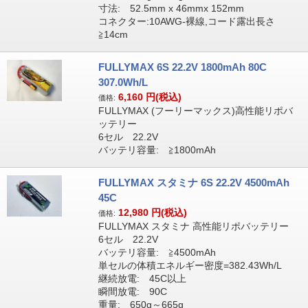
寸法: 52.5mm x 46mmx 152mm
コネクター:10AWG-裸線,コード露出長さ
≧14cm
FULLYMAX 6S 22.2V 1800mAh 80C
307.0Wh/L
6,160
円(税込)
価格:
FULLYMAX (フーリーマックス)高性能リポバ
ッテリー
6セル 22.2V
バッテリ容量: ≧1800mAh
FULLYMAX スタミナ 6S 22.2V 4500mAh
45C
12,980
円(税込)
価格:
FULLYMAX スタミナ 高性能リポバッテリー
6セル 22.2V
バッテリ容量: ≧4500mAh
単セルの体積エネルギー密度=382.43Wh/L
継続放電: 45C以上
瞬間放電: 90C
重量: 650g～665g