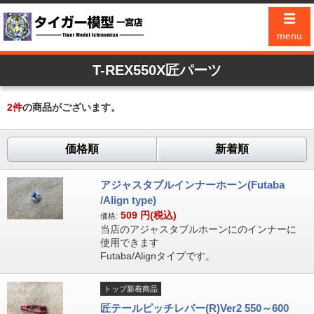
☰
menu
T-REX550X匠パーツ
2
件
の商品がございます。
価格順
新着順
アジャスタブルインナーホーン(Futaba
/Align type)
509
円(税込)
価格:
当店のアジャスタブルホーンにのインナーに
使用できます
Futaba/Alignタイプです。
トップ新着商品
匠テールピッチレバー(R)Ver2 550～600