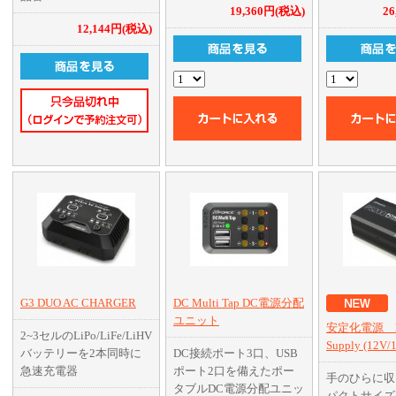
19,360円(税込)
2
指先ひとつで
12,144円(税込)
移動、決定が
ミ製ダイヤル
パワーサプラ
載、最大27V/
力が可能
G3 DUO AC CHARGER
DC Multi Tap DC電源分配
ユニット
安定化電源 PS2
2~3セルのLiPo/LiFe/LiHV
Supply (12V/
バッテリーを2本同時に
DC接続ポート3口、USB
急速充電器
ポート2口を備えたポー
手のひらに収
タブルDC電源分配ユニッ
パクトサイズ