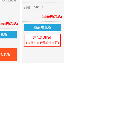
高いXT60コネクタを採用
品番 G0153
USB(QC3.0)出力ポートを
装備
V固定。ホビ
3,960円(税込)
放熱性とデザイン性を備
のほぼ全てに
えたアルミボディ仕様
1,264円(税込)
ぎ効率に優
コネクタを採用
超小型サイズで
での持ち運び
体に温度感
グファンを