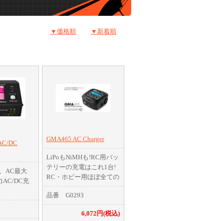
▼価格順
▼新着順
GMA465 AC Charger
AC/DC
LiPoもNiMHも!RC用バッ
テリーの充電はこれ1台!
W、AC最大
RC・ホビー用ほぼ全ての
AC/DC充
バッテリーに対応。AC充
品番 G0293
電器の決定版!
容量のバッテ
手のひらサイズのコンパ
時に充放電
6,072円(税込)
クトなボディに最大