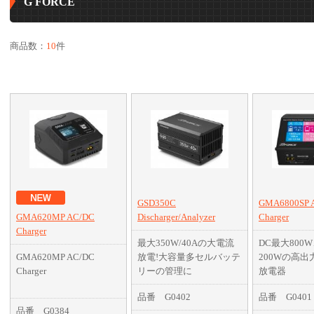
G FORCE
商品数：
10
件
GSD350C
GMA6800SP 
GMA620MP AC/DC
Discharger/Analyzer
Charger
Charger
最大350W/40Aの大電流
DC最大800
GMA620MP AC/DC
放電!大容量多セルバッテ
200Wの高出力
Charger
リーの管理に
放電器
異なる種類/
品番 G0402
品番 G0401
リーを2本同
品番 G0384
可能