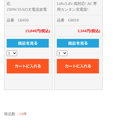
応
LiPo/LiFe 両対応! AC 専
250W/35Aの大電流放電
用カンタン充電器!
器。
品番 G0450
品番 G0018
15,840円(税込)
3,344円(税込)
商品数：
10
件