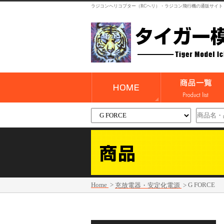
ラジコンヘリコプター（RCヘリ）・ラジコン飛行機の通販サイト
Home
>
G FORCE
充放電器・安定化電源
>