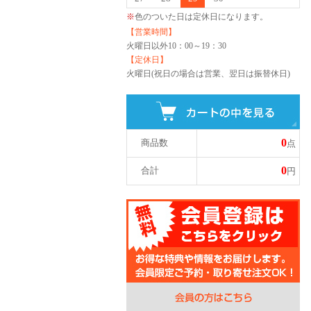
※
色のついた日は定休日になります。
【営業時間】
火曜日以外
10：00～19：30
【定休日】
火曜日(祝日の場合は営業、翌日は振替休日)
0
商品数
点
0
合計
円