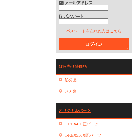
パスワードを忘れた方はこちら
ばら売り特価品
処分品
メカ類
オリジナルパーツ
T-REX450匠パーツ
T-REX550X匠パーツ