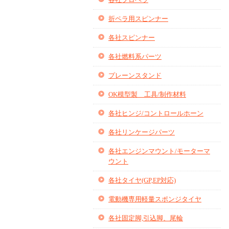
折ペラ用スピンナー
各社スピンナー
各社燃料系パーツ
プレーンスタンド
OK模型製 工具/制作材料
各社ヒンジ/コントロールホーン
各社リンケージパーツ
各社エンジンマウント/モーターマ
ウント
各社タイヤ(GP,EP対応)
電動機専用軽量スポンジタイヤ
各社固定脚,引込脚、尾輪