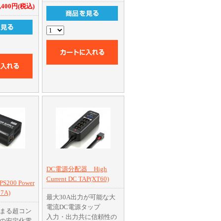
6A(65W)のパワー!
6,400円(税込)
メニューの
バランサーを内蔵し、リ
可能なアル
チウム系バッテリーを安
スイッチ
全・確実に充電!
イ機能を搭
逆接保護回路、温度カッ
15AのDC出
トなど多くのセーフティ
機能を搭載!
DC電源分配器 High
Current DC TAP(XT60)
00 Power
17A)
最大30A出力が可能な大
電流DC電源タップ
まる超コン
入力・出力共に信頼性の
の安定化電