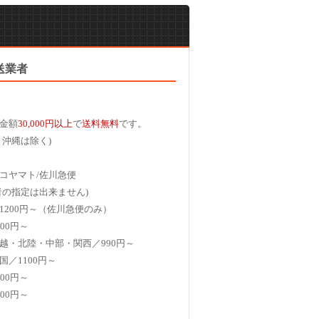
送業者
金額
30,000円以上
で
送料無料
です。
、沖縄は除く)
コヤマト/佐川急便
者の指定は出来ません)
1200円～（佐川急便のみ）
00円～
越・北陸・中部・関西／990円～
国／1100円～
00円～
00円～