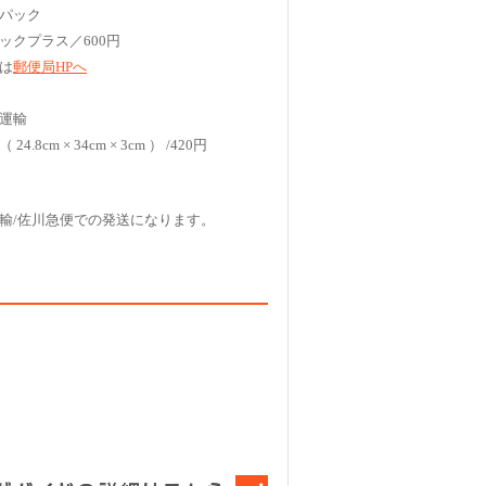
パック
ックプラス／600円
は
郵便局HPへ
運輸
4.8cm × 34cm × 3cm ） /420円
輸/佐川急便での発送になります。