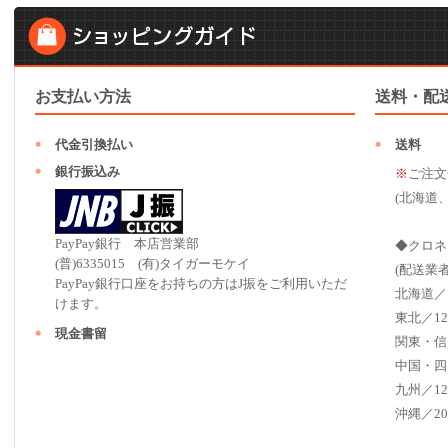
お支払い方法
送料・配
代金引換払い
送料
銀行振込み
※
ご注文
(北海道
PayPay銀行 本店営業部
◆クロネ
(普)6335015 (有)タイガーモケイ
(配送業
PayPay銀行口座をお持ちの方はJ振をご利用いただ
北海道／
けます。
東北／12
現金書留
関東・信
中国・四
九州／12
沖縄／20