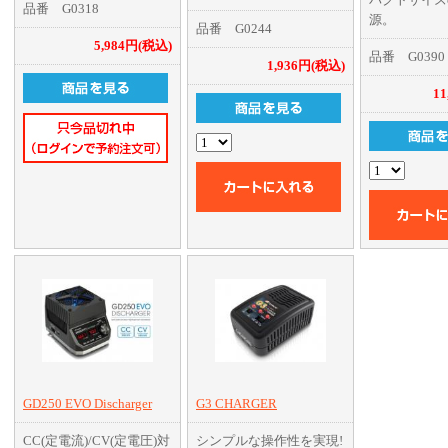
品番 G0318
ト
源。
品番 G0244
5,984円(税込)
品番 G0390
DC出力は12
1,936円(税込)
ー用DC機器
1
対応可能
接続ミスを防
れたXT60
(DC出力部)
幅11cmの
ツールBOX
も楽チン!
フルアルミ筐
知式クーリン
内蔵
GD250 EVO Discharger
G3 CHARGER
CC(定電流)/CV(定電圧)対
シンプルな操作性を実現!