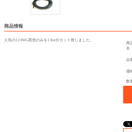
商品情報
人気の12AWG黒色のみを1.8m分カット致しました。
商
名
品
価
数