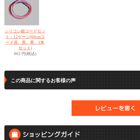
シリコン銀コードセッ
ト・12ゲージ(60cmコ
ード赤、黒、青、3本
セット)
862 円(税込)
この商品に関するお客様の声