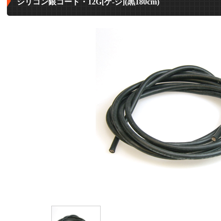
シリコン銀コード・12G[ゲ-ジ](黒180cm)