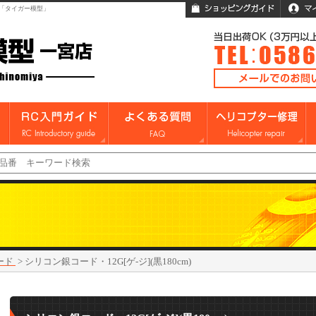
「タイガー模型」
ード
>
シリコン銀コード・12G[ゲ-ジ](黒180cm)