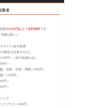
送業者
金額
30,000円以上
で
送料無料
です。
、沖縄は除く)
コヤマト/佐川急便
者の指定は出来ません)
1200円～（佐川急便のみ）
00円～
越・北陸・中部・関西／990円～
国／1100円～
00円～
00円～
パック
ックプラス／600円