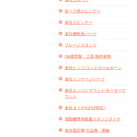
折ペラ用スピンナー
各社スピンナー
各社燃料系パーツ
プレーンスタンド
OK模型製 工具/制作材料
各社ヒンジ/コントロールホーン
各社リンケージパーツ
各社エンジンマウント/モーターマ
ウント
各社タイヤ(GP,EP対応)
電動機専用軽量スポンジタイヤ
各社固定脚,引込脚、尾輪