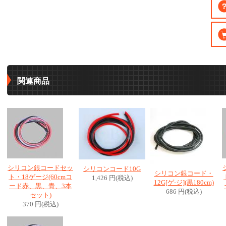
関連商品
シリコン銀コードセッ
シリコンコード10G
シリコン銀コード・
ト・18ゲージ(60cmコ
1,426 円(税込)
12G[ゲ-ジ](黒180cm)
ード赤、黒、青、3本
686 円(税込)
セット)
370 円(税込)