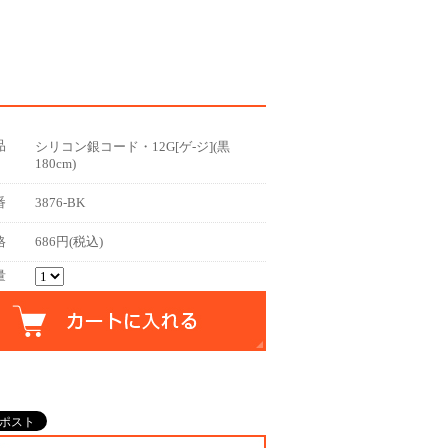
品
シリコン銀コード・12G[ゲ-ジ](黒
180cm)
番
3876-BK
格
686円(税込)
量