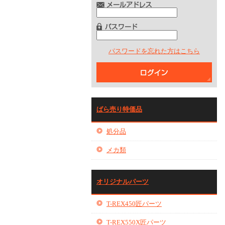
パスワードを忘れた方はこちら
ばら売り特価品
処分品
メカ類
オリジナルパーツ
T-REX450匠パーツ
T-REX550X匠パーツ