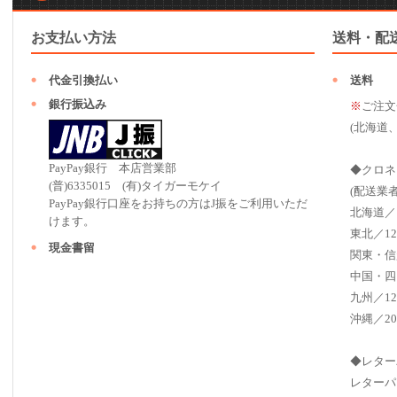
お支払い方法
送料・配
代金引換払い
送料
銀行振込み
※
ご注文
(北海道
PayPay銀行 本店営業部
◆クロネ
(普)6335015 (有)タイガーモケイ
(配送業
PayPay銀行口座をお持ちの方はJ振をご利用いただ
北海道／
けます。
東北／12
現金書留
関東・信
中国・四
九州／12
沖縄／20
◆レター
レターパ