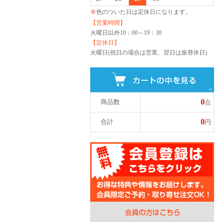
※
色のついた日は定休日になります。
【営業時間】
火曜日以外
10：00～19：30
【定休日】
火曜日(祝日の場合は営業、翌日は振替休日)
0
商品数
点
0
合計
円