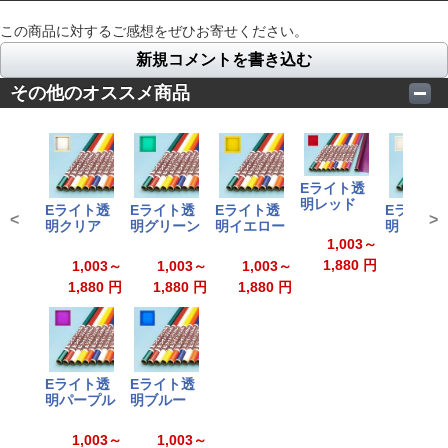
この商品に対するご感想をぜひお寄せください。
新規コメントを書き込む
その他のオススメ商品
Eライト透
明レッド
Eライト透
Eライト透
Eライト透
Eライト
<
>
明クリア
明グリーン
明イエロー
明 白
1,003～
1,880 円
1,003～
1,003～
1,003～
1,00
1,880 円
1,880 円
1,880 円
1,880
Eライト透
Eライト透
明パープル
明ブルー
1,003～
1,003～