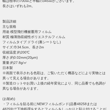
幅は標準の700㎜と半幅の345㎜がございます。
長さはいずれも2m。
製品詳細
主な規格
用途:模型飛行機被覆用フィルム
材質:極薄熱収縮性ポリエステルフィルム
フィルムタイプ:ドライ(裏シートなし)
サイズ:巾34.5cm、長さ2m
収縮温度:約200℃
厚さ:約0.02mm(20μm)
重量:約27.8g/㎡
日本製
※画面で表示される色彩は、ご覧いただく機器などにより実物とは
異って見える場合があります。
※製造ロットやお買い上後の経年変化により、同じ品番でも色調が
異なる場合があります。
(お勧め)
・フィルムを貼る前にNEWフィルムボンド(品番48258または
48259)で下地処理をするとフィルムをしっかりと貼り付けることが