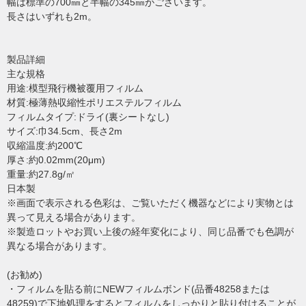
幅は標準の700㎜と半幅の345㎜がございます。
長さはいずれも2m。
製品詳細
主な規格
用途:模型飛行機被覆用フィルム
材質:極薄熱収縮性ポリエステルフィルム
フィルムタイプ:ドライ(裏シートなし)
サイズ:巾34.5cm、長さ2m
収縮温度:約200℃
厚さ:約0.02mm(20μm)
重量:約27.8g/㎡
日本製
※画面で表示される色彩は、ご覧いただく機器などにより実物とは
異って見える場合があります。
※製造ロットやお買い上後の経年変化により、同じ品番でも色調が
異なる場合があります。
(お勧め)
・フィルムを貼る前にNEWフィルムボンド(品番48258または
48259)で下地処理をするとフィルムをしっかりと貼り付けることが