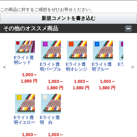
この商品に対するご感想をぜひお寄せください。
新規コメントを書き込む
その他のオススメ商品
Eライト透
明レッド
Eライト透
Eライト透
Eライト透
Eライト
<
>
明パープル
明オレンジ
明ブルー
1,003～
1,00
1,880 円
1,003～
1,003～
1,003～
1,880
1,880 円
1,880 円
1,880 円
Eライト透
Eライト透
明イエロー
明 白
1,003～
1,003～