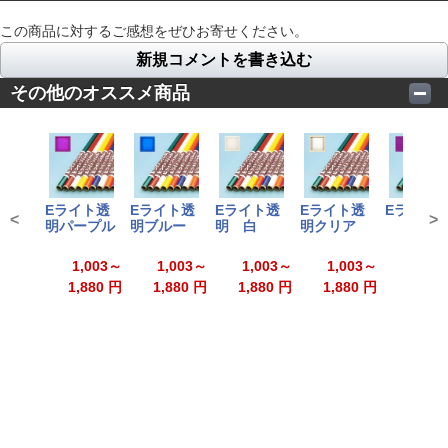
この商品に対するご感想をぜひお寄せください。
新規コメントを書き込む
その他のオススメ商品
Eライト透
Eライト透
Eライト透
Eライト透
Eライト
<
>
明パープル
明ブルー
明 白
明クリア
1,00
1,003～
1,003～
1,003～
1,003～
1,880
1,880 円
1,880 円
1,880 円
1,880 円