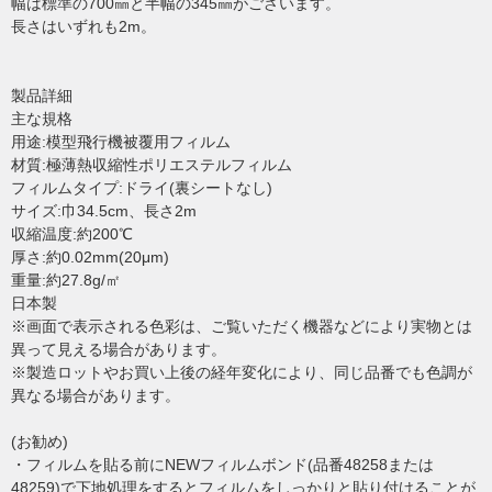
幅は標準の700㎜と半幅の345㎜がございます。
長さはいずれも2m。
製品詳細
主な規格
用途:模型飛行機被覆用フィルム
材質:極薄熱収縮性ポリエステルフィルム
フィルムタイプ:ドライ(裏シートなし)
サイズ:巾34.5cm、長さ2m
収縮温度:約200℃
厚さ:約0.02mm(20μm)
重量:約27.8g/㎡
日本製
※画面で表示される色彩は、ご覧いただく機器などにより実物とは
異って見える場合があります。
※製造ロットやお買い上後の経年変化により、同じ品番でも色調が
異なる場合があります。
(お勧め)
・フィルムを貼る前にNEWフィルムボンド(品番48258または
48259)で下地処理をするとフィルムをしっかりと貼り付けることが