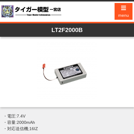
☰
menu
LT2F2000B
・電圧:7.4V
・容量:2000mAh
・対応送信機;16IZ