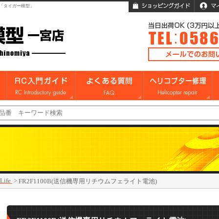
「タイガー模型」
Life
>
FR2F1100B(送信機専用リチウムフェライト電池)