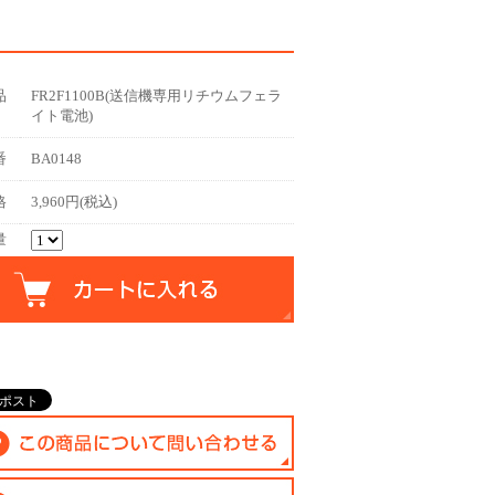
品
FR2F1100B(送信機専用リチウムフェラ
イト電池)
番
BA0148
格
3,960円(税込)
量