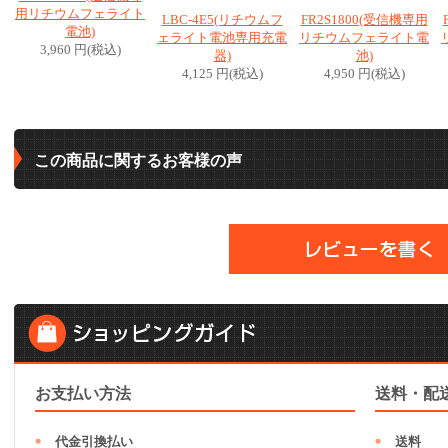
用リチウムフェライト
LBC-4E5(リチウムフ
FR2S1800(受信機専用
電池)
ェライト電池専用充電
リチウムフェライト電
3,960 円(税込)
器)
池)
4,125 円(税込)
4,950 円(税込)
この商品に関するお客様の声
お支払い方法
送料・配
代金引換払い
送料