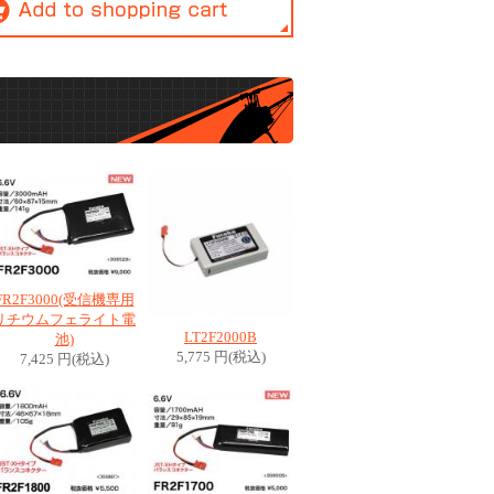
FR2F3000(受信機専用
リチウムフェライト電
LT2F2000B
池)
5,775 円(税込)
7,425 円(税込)