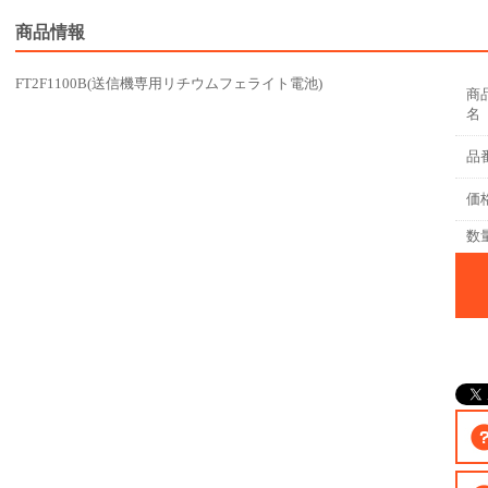
商品情報
FT2F1100B(送信機専用リチウムフェライト電池)
商
名
品
価
数