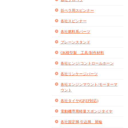
折ペラ用スピンナー
各社スピンナー
各社燃料系パーツ
プレーンスタンド
OK模型製 工具/制作材料
各社ヒンジ/コントロールホーン
各社リンケージパーツ
各社エンジンマウント/モーターマ
ウント
各社タイヤ(GP,EP対応)
電動機専用軽量スポンジタイヤ
各社固定脚,引込脚、尾輪