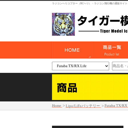
ラジコンヘリコプター（RCヘリ）・ラジコン飛行機の通販サイト
Home
>
Futaba TX/RX 
Lipo/LiFeバッテリー
>