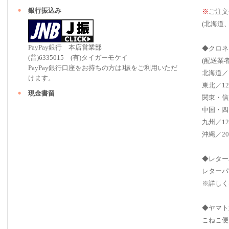
銀行振込み
※
ご注文
(北海道
PayPay銀行 本店営業部
◆クロネ
(普)6335015 (有)タイガーモケイ
(配送業
PayPay銀行口座をお持ちの方はJ振をご利用いただ
北海道／
けます。
東北／12
現金書留
関東・信
中国・四
九州／12
沖縄／20
◆レター
レターパ
※詳しく
◆ヤマト
こねこ便（ 2