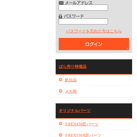
パスワードを忘れた方はこちら
ばら売り特価品
処分品
メカ類
オリジナルパーツ
T-REX450匠パーツ
T-REX550X匠パーツ