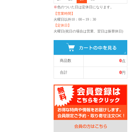
※
色のついた日は定休日になります。
【営業時間】
火曜日以外
10：00～19：30
【定休日】
火曜日(祝日の場合は営業、翌日は振替休日)
0
商品数
点
0
合計
円