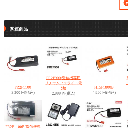
関連商品
FR2F900(受信機専用
リチウムフェライト電
FR2F1100
HT5F1800B
池)
3,300 円(税込)
4,950 円(税込)
2,888 円(税込)
FR2F1100B(送信機専