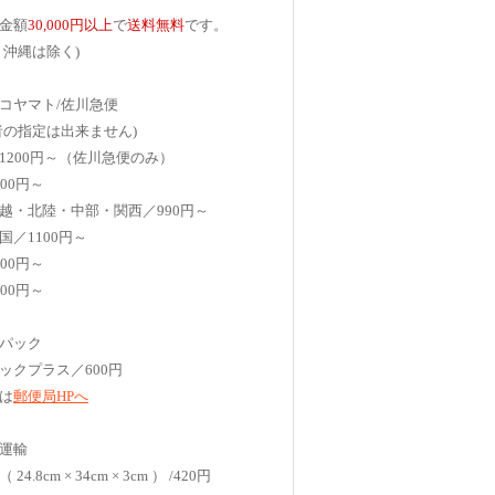
金額
30,000円以上
で
送料無料
です。
、沖縄は除く)
コヤマト/佐川急便
者の指定は出来ません)
1200円～（佐川急便のみ）
00円～
越・北陸・中部・関西／990円～
国／1100円～
00円～
00円～
パック
ックプラス／600円
は
郵便局HPへ
運輸
4.8cm × 34cm × 3cm ） /420円