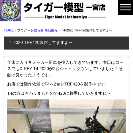
HOME
»
ブログ
»
お知らせ
,
商品情報
» T4-2020 TRF420製作してますよー
T4-2020 TRF420製作してますよー
年末に入り各メーカー新車を投入してきています。本日はコー
スでもX-REY T4 2020が2台シェイクダウンしていました
感
触は良かったようです。
お店では製作依頼でT4を2台とTRF420を製作中です。
T4の方はおわりましたので420に着手していきますね〜