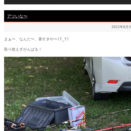
アツいな〜
2022年6月
まぁ〜、なんだ〜、暑すぎや〜(T_T)
取り敢えずがんばる！