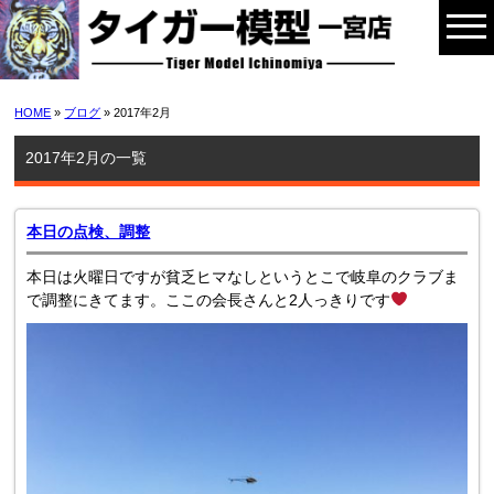
HOME
»
ブログ
» 2017年2月
2017年2月の一覧
本日の点検、調整
本日は火曜日ですが貧乏ヒマなしというとこで岐阜のクラブま
で調整にきてます。ここの会長さんと2人っきりです