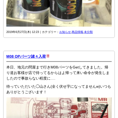
2019年6月27日(木) 12:23｜カテゴリー：
お知らせ
,
商品情報
,
未分類
M08 OPパーツ諸々入荷
本日、地元の問屋まで行きM08パーツをGetしてきました。帰
り道お客様が店で待ってるからはよ帰って来い命令が発生しま
したので事故らない程度に….
待っていただいた◯山さん(全く伏せ字になってませんw)いつも
ありがとうございます！