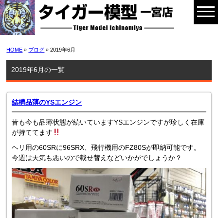
HOME
»
ブログ
» 2019年6月
2019年6月の一覧
結構品薄のYSエンジン
昔も今も品薄状態が続いていますYSエンジンですが珍しく在庫
が持ててます
ヘリ用の60SRに96SRX、飛行機用のFZ80Sが即納可能です。
今週は天気も悪いので載せ替えなどいかがでしょうか？