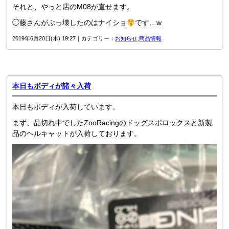
それと、やっと店のM08が直せます。
◯藤さんがぶっ壊したのはナイショ
です…w
2019年6月20日(木) 19:27｜カテゴリー：
お知らせ
,
商品情報
本日もボディが諸々入荷
本日もボディが入荷しています。
まず、品切れ中でしたZooRacingのドッグスボロックスと新製
品のヘルキャットが入荷しております。