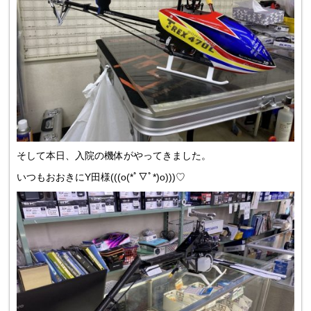
そして本日、入院の機体がやってきました。
いつもおおきにY田様(((o(*ﾟ▽ﾟ*)o)))♡