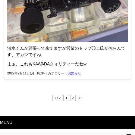
清水くんが頑張って来てますが営業のトップ◯上氏がおらんで
す、アカンですね。
まぁ、これもKAWADAクォリティーだねw
2022年7月11日(月) 16:34｜カテゴリー：
お知らせ
1 / 2
1
2
»
MENU