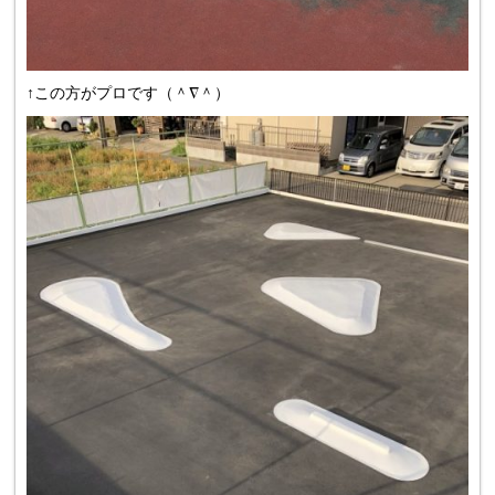
↑この方がプロです（＾∇＾）