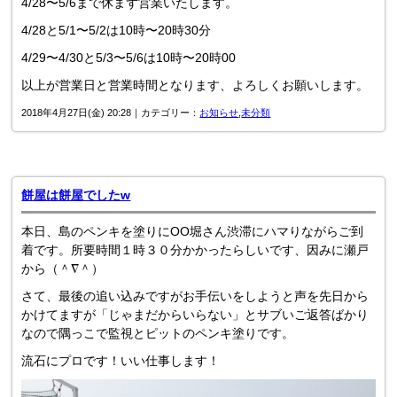
4/28〜5/6まで休まず営業いたします。
4/28と5/1〜5/2は10時〜20時30分
4/29〜4/30と5/3〜5/6は10時〜20時00
以上が営業日と営業時間となります、よろしくお願いします。
2018年4月27日(金) 20:28｜カテゴリー：
お知らせ
,
未分類
餅屋は餅屋でしたw
本日、島のペンキを塗りにOO堀さん渋滞にハマりながらご到
着です。所要時間１時３０分かかったらしいです、因みに瀬戸
から（＾∇＾）
さて、最後の追い込みですがお手伝いをしようと声を先日から
かけてますが「じゃまだからいらない」とサブいご返答ばかり
なので隅っこで監視とピットのペンキ塗りです。
流石にプロです！いい仕事します！