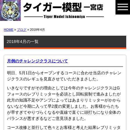
HOME
»
ブログ
» 2018年4月
2018年4月の一覧
月例のチャレンジクラスについて
明日、5月1日からオープンするコースに合わせ当店のチャレン
ジクラスのレギュを見直させていただきまさした。
いきなりですがその理由としては今年のチャレンジクラスはG
フォースのレブリミッターを必須とし回転規制で進みましたが
此方の知識不足やアンプによってはあまりリミッターがかから
ないなど今期に入って早2度の変更しました。お客様からたち
が早すぎてやりづらくなるや直線で直ぐに頭打ちになり全体の
バランスが悪すぎるなどご意見頂きました。
コース改修と並行して色々とお客様と考えた結果レブリミッタ