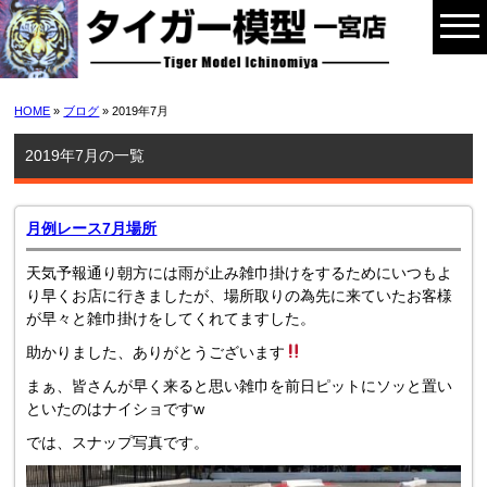
HOME
»
ブログ
» 2019年7月
2019年7月の一覧
月例レース7月場所
天気予報通り朝方には雨が止み雑巾掛けをするためにいつもよ
り早くお店に行きましたが、場所取りの為先に来ていたお客様
が早々と雑巾掛けをしてくれてますした。
助かりました、ありがとうございます
まぁ、皆さんが早く来ると思い雑巾を前日ピットにソッと置い
といたのはナイショですw
では、スナップ写真です。