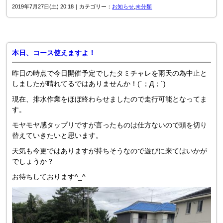
2019年7月27日(土) 20:18｜カテゴリー：
お知らせ
,
未分類
本日、コース使えますよ！
昨日の時点で今日開催予定でしたタミチャレを雨天の為中止と
しましたが晴れてるではありませんか！(´；Д；`)
現在、排水作業をほぼ終わらせましたので走行可能となってま
す。
モヤモヤ感タップリですが言ったものは仕方ないので頭を切り
替えていきたいと思います。
天気も今更ではありますが持ちそうなので遊びに来てはいかが
でしょうか？
お待ちしております^_^