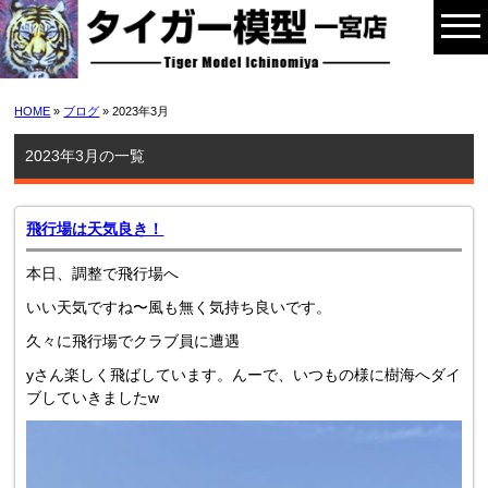
HOME
»
ブログ
» 2023年3月
2023年3月の一覧
飛行場は天気良き！
本日、調整で飛行場へ
いい天気ですね〜風も無く気持ち良いです。
久々に飛行場でクラブ員に遭遇
yさん楽しく飛ばしています。んーで、いつもの様に樹海へダイ
ブしていきましたw