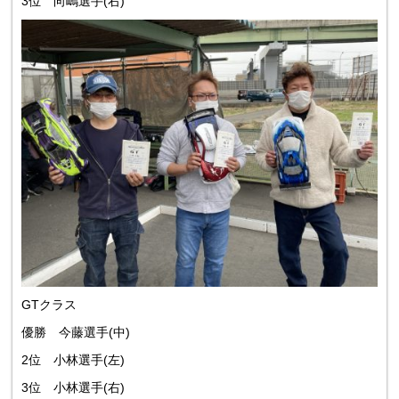
3位 向嶋選手(右)
GTクラス
優勝 今藤選手(中)
2位 小林選手(左)
3位 小林選手(右)