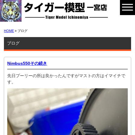
HOME
» ブログ
ブログ
Nimbus550その続き
先日プーリーの所は良かったんですがマストの方はイマイチで
す。