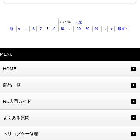
8 / 164
« 先
頭
«
...
6
7
8
9
10
...
20
30
40
...
»
最後 »
MENU
HOME
商品一覧
RC入門ガイド
よくある質問
ヘリコプター修理