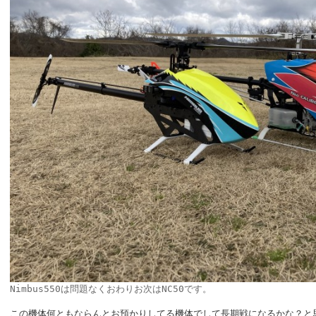
Nimbus550は問題なくおわりお次はNC50です。
この機体何ともならんとお預かりしてる機体でして長期戦になるかな？と