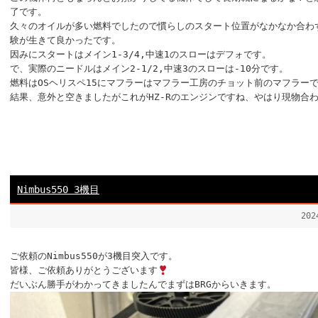
了です。
久々のオイルが多い燃料でしたので慣らしのスタート位置がなかなか合わ
験が生きて良かったです。
因みにスタートはメイン1-3/4,中速1のスローはデフォです。
で、実際のニードルはメイン2-1/2,中速3のスローは-10分です。
燃料はOSヘリスペ15にマフラーはマフラー工房のチョット前のマフラー
結果、意外と空きましたがこれがHZ-Rのエンジンですね、やはり現物合
Nimbus550 3機目
20
ご依頼のNimbus550が3機目突入です。
皆様、ご依頼ありがとうございます
だいぶん勝手がわかってきましたんでまずはBRGからいきます。