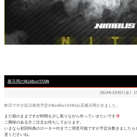
展示用のNimbus550N
2024年3月8日(金) 
昨日ですが近日発売予定のNimbus550nお店展示用がきました。
まだ箱のままですが時間を少し取りながら作っていきたいです
ご興味のある方ご注文お待ちしております。
いまなら初回特典のローター付きでご用意可能ですが予定台数きましたら
意くださいね。