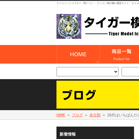
ラジコンヘリコプター（RCヘリ）・ラジコン飛行機の通販サイト「タイ
HOME
»
ブログ
»
未分類
» 10月はいちばんだ
新着情報