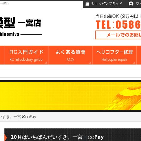
ガー模型」
いすき。一宮
◯◯Pay
10月はいちばんだいすき。一宮
◯◯Pay