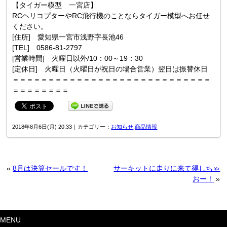
【タイガー模型 一宮店】
RCヘリコプターやRC飛行機のことならタイガー模型へお任せ
ください。
[住所] 愛知県一宮市浅野字長池46
[TEL] 0586-81-2797
[営業時間] 火曜日以外/10：00～19：30
[定休日] 火曜日（火曜日が祝日の場合営業）翌日は振替休日
＝＝＝＝＝＝＝＝＝＝＝＝＝＝＝＝＝＝＝＝＝＝＝＝＝＝＝＝
＝＝＝＝＝＝＝＝
2018年8月6日(月) 20:33｜カテゴリー：
お知らせ
,
商品情報
«
8月は決算セールです！
サーキットに走りに来て得しちゃ
おー！
»
MENU