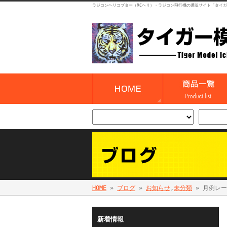
ラジコンヘリコプター（RCヘリ）・ラジコン飛行機の通販サイト「タイ
HOME
»
ブログ
»
お知らせ
,
未分類
» 月例レー
新着情報