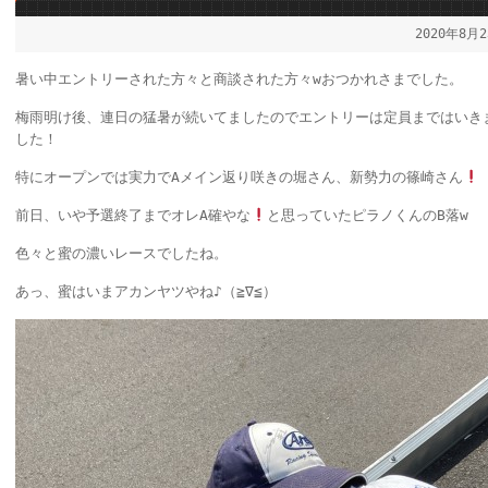
2020年8月
暑い中エントリーされた方々と商談された方々wおつかれさまでした。
梅雨明け後、連日の猛暑が続いてましたのでエントリーは定員まではいき
した！
特にオープンでは実力でAメイン返り咲きの堀さん、新勢力の篠崎さん
前日、いや予選終了までオレA確やな
と思っていたピラノくんのB落w
色々と蜜の濃いレースでしたね。
あっ、蜜はいまアカンヤツやね♪（≧∇≦）