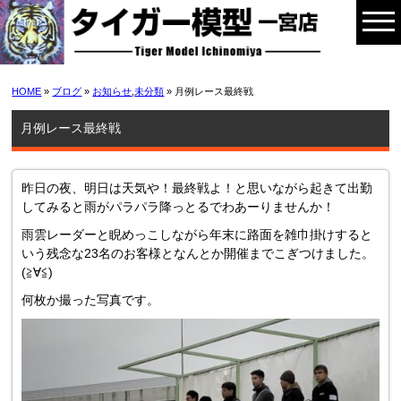
HOME
»
ブログ
»
お知らせ
,
未分類
» 月例レース最終戦
月例レース最終戦
昨日の夜、明日は天気や！最終戦よ！と思いながら起きて出勤
してみると雨がパラパラ降っとるでわあーりませんか！
雨雲レーダーと睨めっこしながら年末に路面を雑巾掛けすると
いう残念な23名のお客様となんとか開催までこぎつけました。
(≧∀≦)
何枚か撮った写真です。