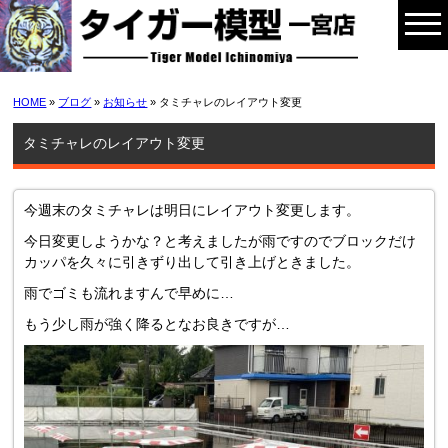
HOME
»
ブログ
»
お知らせ
» タミチャレのレイアウト変更
タミチャレのレイアウト変更
今週末のタミチャレは明日にレイアウト変更します。
今日変更しようかな？と考えましたが雨ですのでブロックだけ
カッパを久々に引きずり出して引き上げときました。
雨でゴミも流れますんで早めに…
もう少し雨が強く降るとなお良きですが…