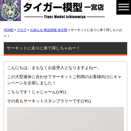
HOME
»
ブログ
»
お知らせ
,
商品情報
,
未分類
» サーキットに走りに来て得しちゃお
ー！
サーキットに走りに来て得しちゃおー！
こんにちは。まもなくお盆突入となりますよねー。
この大型連休に合わせてサーキットご利用のお客様向けにキャ
ンペーンを企画しました！
こちらです！じゃじゃ〜ん(≧∀≦)
その名もサーキットスタンプラリーです(≧∀≦)