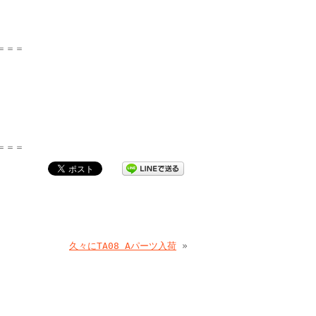
＝＝＝
＝＝＝
久々にTA08 Aパーツ入荷
»