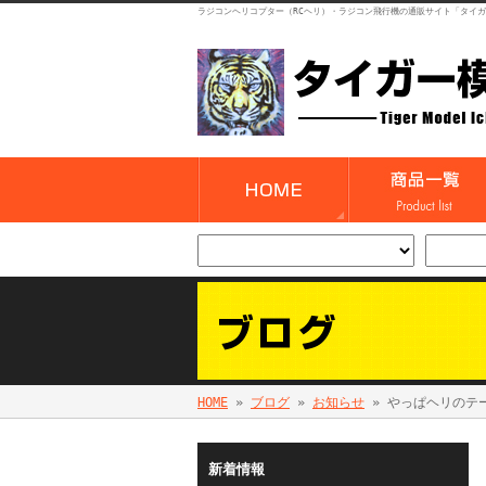
ラジコンヘリコプター（RCヘリ）・ラジコン飛行機の通販サイト「タイ
HOME
»
ブログ
»
お知らせ
» やっぱヘリのテ
新着情報