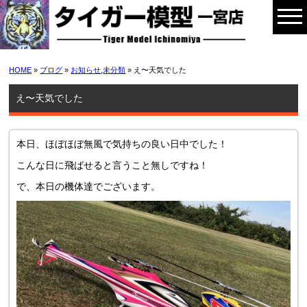
HOME
»
ブログ
»
お知らせ
,
未分類
» え〜天気でした
え〜天気でした
本日、ほぼほぼ無風で気持ちの良い日中でした！
こんな日に飛ばせると言うこと無しですね！
で、本日の機体達でございます。