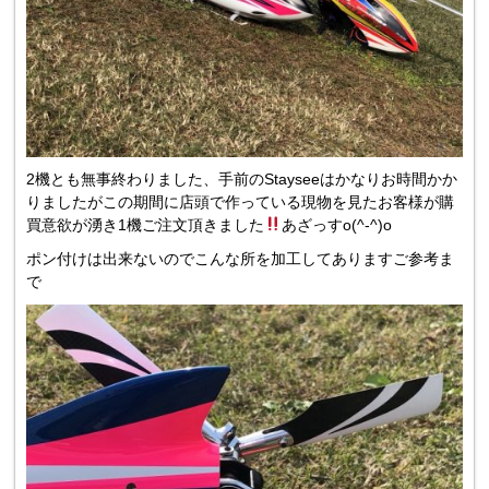
2機とも無事終わりました、手前のStayseeはかなりお時間かか
りましたがこの期間に店頭で作っている現物を見たお客様が購
買意欲が湧き1機ご注文頂きました
あざっすo(^-^)o
ポン付けは出来ないのでこんな所を加工してありますご参考ま
で