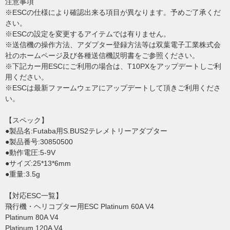
注意事項
※ESCの仕様により確認出来る項目が異なります。予めご了承くだ
さい。
※ESCの設定を変更するアイテムでは有りません。
※送信機の操作方法、アダプター登録方法等は双葉電子工業株式会
社のホームページ及び各種送信機説明書をご参照ください。
※下記カー用ESCにご利用の場合は、T10PXをアップデートしご利
用ください。
※ESCは最新ファームウェアにアップデートして頂きご利用くださ
い。
【スペック】
●製品名:Futaba用S.BUS2テレメトリーアダプター
●製品番号:30850500
●動作電圧:5-9V
●サイズ:25*13*6mm
●重量:3.5g
【対応ESC一覧】
飛行機・ヘリコプター用ESC Platinum 60A V4
Platinum 80A V4
Platinum 120A V4