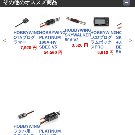
その他のオススメ商品
HOBBYWING
HOBBYWING
HOBBYWING
HOBBYWING
HOBBYW
SKYWALKER
OTAプログ
PLATINUM
LCDプログ
SKYWAL
50A V2
<
>
ラマー
180A-HV
ラムボック
40A V2
3,520 円
SBEC V5
スPRO
BEC内蔵
7,920 円
5A/5V
54,560 円
5,610 円
2,860
HOBBYWING
フタバ用
PLATINUM