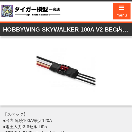
☰
menu
HOBBYWING SKYWALKER 100A V2 BEC内蔵 7A/5V
【スペック】
●出力:連続100A/最大120A
●電圧入力:3-6セル LiPo