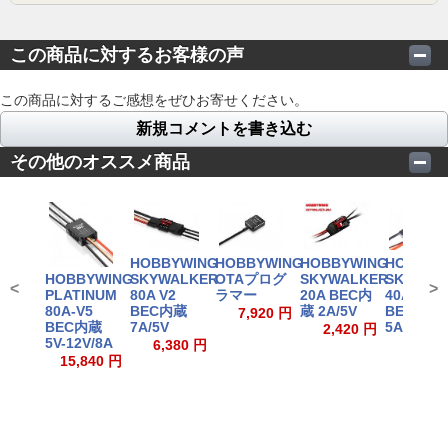
この商品に対するお客様の声
この商品に対するご感想をぜひお寄せください。
新規コメントを書き込む
その他のオススメ商品
HOBBYWING
HOBBYWING
HOBBYWING
HOBBYW
SKYWALKER
OTAプログ
SKYWALKER
SKYWAL
HOBBYWING
<
>
80A V2
ラマー
20A BEC内
40A V2
PLATINUM
BEC内蔵
蔵 2A/5V
BEC内蔵
80A-V5
7,920 円
7A/5V
5A/5V
BEC内蔵
2,420 円
5V-12V/8A
6,380 円
2,860
15,840 円