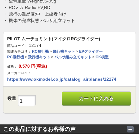
・ 全備重量 Weight:95-99g
・ RCメカ Radio:EV,RD
・ 飛行の難易度:中・上級者向け
・ 機体の完成状態:バルサ組立キット
PILOT ムーチョミント(マイクロRCグライダー)
12174
商品コード：
RC飛行機
>
飛行機キット
>
EPグライダー
関連カテゴリ：
RC飛行機
>
飛行機キット
>
バルサ組み立てキット
>
OK模型
8,570
円(税込)
価格：
メーカーURL：
https://www.okmodel.co.jp/catalog_airplanes/12174
数量
カートに入れる
この商品に対するお客様の声