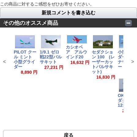
この商品に対するご感想をぜひお寄せください。
新規コメントを書き込む
その他のオススメ商品
カシオペ
PILOT クー
1/9.1 ゼロ
セダクショ
小型グラ
ア アルウ
ル ミント
戦22型バル
ン 100 (レ
ダー グ
インド20
<
>
小型グライ
サキット
ーザーカッ
ナウベイ
16,632 円
ダー
トバルサキ
ー
27,231 円
ット)
8,890 円
8,569
16,830 円
OK模型
ダクショ
123
25,150
戻る