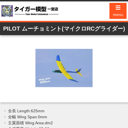
☰
menu
PILOT ムーチョミント(マイクロRCグライダー)
・ 全長 Length:625mm
・ 全幅 Wing Span:0mm
・ 主翼面積 Wing Area:dm2