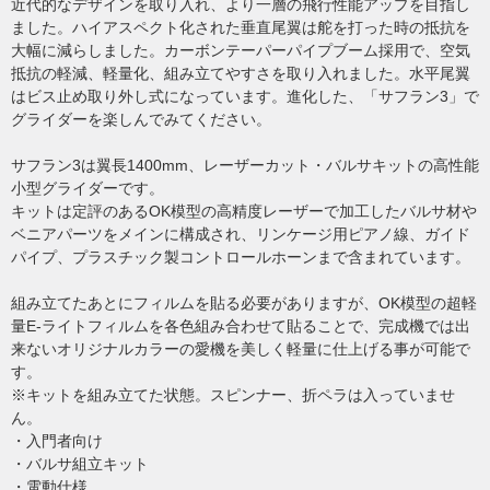
近代的なデザインを取り入れ、より一層の飛行性能アップを目指し
ました。ハイアスペクト化された垂直尾翼は舵を打った時の抵抗を
大幅に減らしました。カーボンテーパーパイプブーム採用で、空気
抵抗の軽減、軽量化、組み立てやすさを取り入れました。水平尾翼
はビス止め取り外し式になっています。進化した、「サフラン3」で
グライダーを楽しんでみてください。
サフラン3は翼長1400mm、レーザーカット・バルサキットの高性能
小型グライダーです。
キットは定評のあるOK模型の高精度レーザーで加工したバルサ材や
ベニアパーツをメインに構成され、リンケージ用ピアノ線、ガイド
パイプ、プラスチック製コントロールホーンまで含まれています。
組み立てたあとにフィルムを貼る必要がありますが、OK模型の超軽
量E-ライトフィルムを各色組み合わせて貼ることで、完成機では出
来ないオリジナルカラーの愛機を美しく軽量に仕上げる事が可能で
す。
※キットを組み立てた状態。スピンナー、折ペラは入っていませ
ん。
・入門者向け
・バルサ組立キット
・電動仕様