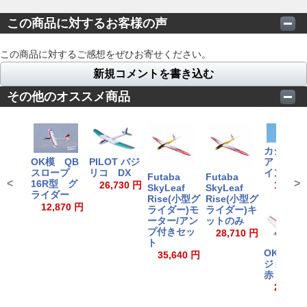
この商品に対するお客様の声
この商品に対するご感想をぜひお寄せください。
新規コメントを書き込む
その他のオススメ商品
カシオペ
OK模 QB
ア アル
PILOT バジ
スロープ
インド20
リコ DX
Futaba
Futaba
<
>
16R型 グ
16,632
26,730 円
SkyLeaf
SkyLeaf
ライダー
Rise(小型グ
Rise(小型グ
12,870 円
ライダー)モ
ライダー)キ
ーター/アン
ットのみ
プ付きセッ
28,710 円
ト
OK模型 
35,640 円
ジョラム
赤 DX※
24,750