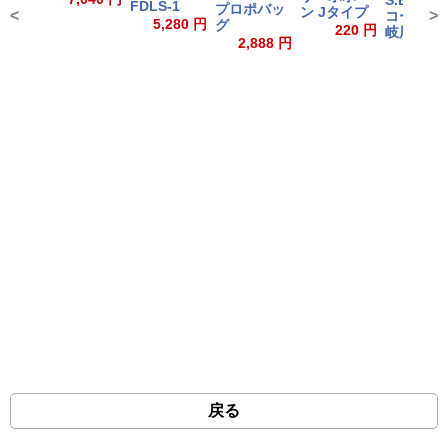
S.BUS延
FDLS-1
プロポバッ
ン Jタイプ
<
>
コード(3
5,280 円
グ
220 円
岐用)
2,888 円
1,76
1,936
戻る