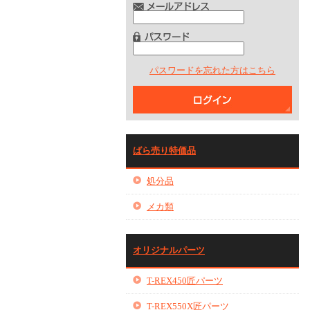
パスワードを忘れた方はこちら
ばら売り特価品
処分品
メカ類
オリジナルパーツ
T-REX450匠パーツ
T-REX550X匠パーツ