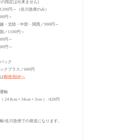
者の指定は出来ません)
1200円～（佐川急便のみ）
00円～
越・北陸・中部・関西／990円～
国／1100円～
00円～
00円～
パック
ックプラス／600円
は
郵便局HPへ
運輸
4.8cm × 34cm × 3cm ） /420円
輸/佐川急便での発送になります。