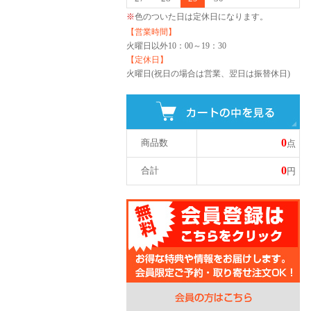
※
色のついた日は定休日になります。
【営業時間】
火曜日以外
10：00～19：30
【定休日】
火曜日(祝日の場合は営業、翌日は振替休日)
0
商品数
点
0
合計
円