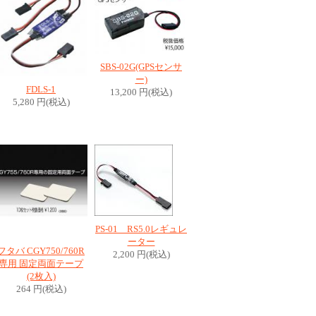
SBS-02G(GPSセンサ
ー)
FDLS-1
13,200 円(税込)
5,280 円(税込)
PS-01 RS5.0レギュレ
ーター
フタバ CGY750/760R
2,200 円(税込)
専用 固定両面テープ
(2枚入)
264 円(税込)