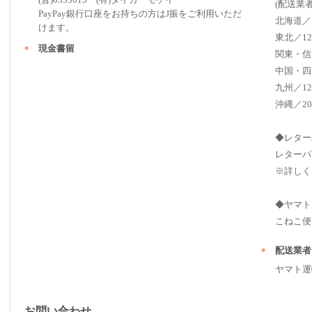
(配送業
PayPay銀行口座をお持ちの方はJ振をご利用いただ
北海道／
けます。
東北／12
現金書留
関東・信
中国・四
九州／12
沖縄／20
◆レター
レターパ
※詳しく
◆ヤマト
こねこ便（ 2
配送業者
ヤマト運
お問い合わせ