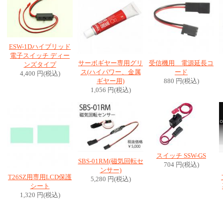
ESW-1Dハイブリッド
電子スイッチ ディー
サーボギヤー専用グリ
受信機用 電源延長コ
ンズタイプ
ス(ハイパワー、金属
ード
4,400 円(税込)
ギヤー用)
880 円(税込)
1,056 円(税込)
スイッチ SSW-GS
SBS-01RM(磁気回転セ
704 円(税込)
ンサー)
T26SZ用専用LCD保護
5,280 円(税込)
シート
1,320 円(税込)