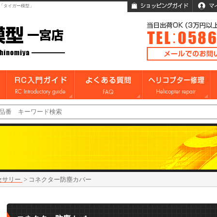
「タイガー模型」
クセサリー
>
コネクター防塵カバー