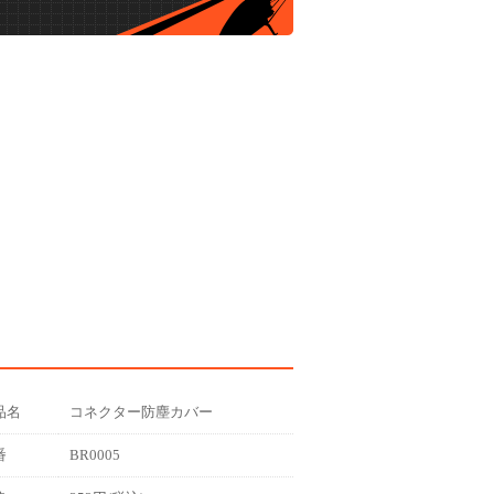
品名
コネクター防塵カバー
番
BR0005