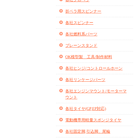
折ペラ用スピンナー
各社スピンナー
各社燃料系パーツ
プレーンスタンド
OK模型製 工具/制作材料
各社ヒンジ/コントロールホーン
各社リンケージパーツ
各社エンジンマウント/モーターマ
ウント
各社タイヤ(GP,EP対応)
電動機専用軽量スポンジタイヤ
各社固定脚,引込脚、尾輪