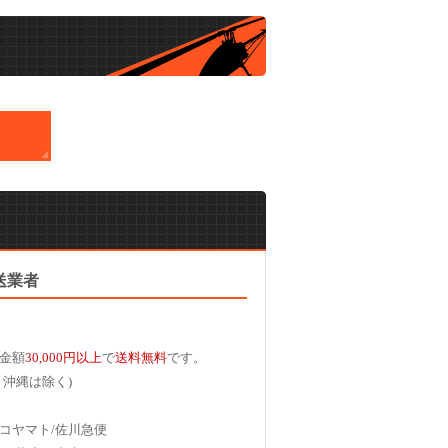
送業者
金額
30,000円以上
で
送料無料
です。
、沖縄は除く)
コヤマト/佐川急便