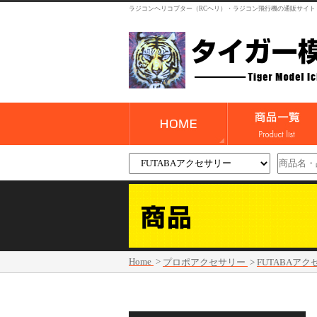
ラジコンヘリコプター（RCヘリ）・ラジコン飛行機の通販サイト
Home
>
プロポアクセサリー
>
FUTABAア