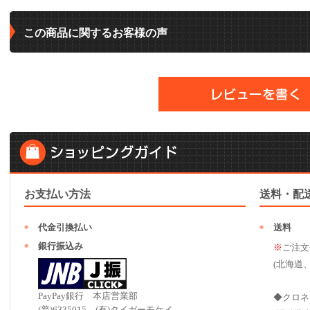
この商品に関するお客様の声
お支払い方法
送料・配
代金引換払い
送料
銀行振込み
※
ご注文
(北海道
PayPay銀行 本店営業部
◆クロネ
(普)6335015 (有)タイガーモケイ