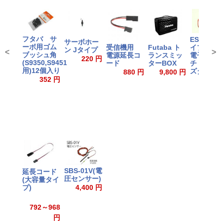
フタバ サ
ESW-1D
サーボホー
ーボ用ゴム
イブリッ
受信機用
Futaba ト
ン Jタイプ
<
>
ブッシュ角
電子スイ
電源延長コ
ランスミッ
220 円
(S9350,S9451
チ ディー
ード
ターBOX
用)12個入り
ズタイプ
880 円
9,800 円
352 円
4,400
SBS-01V(電
延長コード
圧センサー)
(大容量タイ
4,400 円
プ)
792～968
円