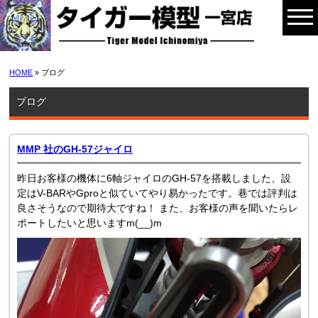
HOME
» ブログ
ブログ
MMP 社のGH-57ジャイロ
昨日お客様の機体に6軸ジャイロのGH-57を搭載しました、設
定はV-BARやGproと似ていてやり易かったです。巷では評判は
良さそうなので期待大ですね！ また、お客様の声を聞いたらレ
ポートしたいと思いますm(__)m