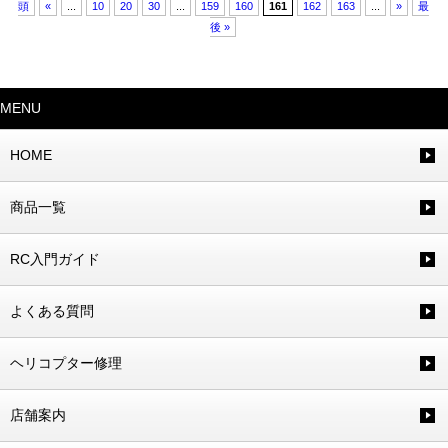
頭
«
...
10
20
30
...
159
160
161
162
163
...
»
最
後 »
MENU
HOME
商品一覧
RC入門ガイド
よくある質問
ヘリコプター修理
店舗案内