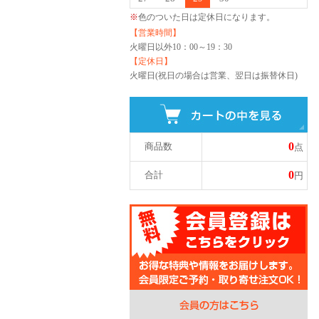
※
色のついた日は定休日になります。
【営業時間】
火曜日以外
10：00～19：30
【定休日】
火曜日(祝日の場合は営業、翌日は振替休日)
0
商品数
点
0
合計
円