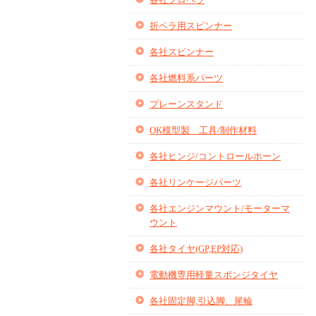
折ペラ用スピンナー
各社スピンナー
各社燃料系パーツ
プレーンスタンド
OK模型製 工具/制作材料
各社ヒンジ/コントロールホーン
各社リンケージパーツ
各社エンジンマウント/モーターマ
ウント
各社タイヤ(GP,EP対応)
電動機専用軽量スポンジタイヤ
各社固定脚,引込脚、尾輪