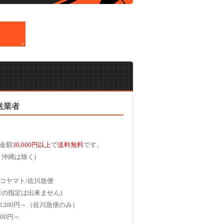
送業者
金額
30,000円以上
で
送料無料
です。
、沖縄は除く)
コヤマト/佐川急便
者の指定は出来ません)
1200円～（佐川急便のみ）
00円～