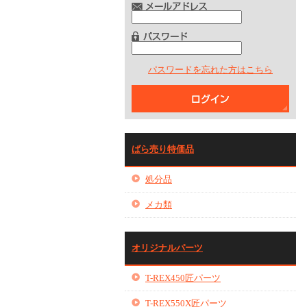
パスワードを忘れた方はこちら
ばら売り特価品
処分品
メカ類
オリジナルパーツ
T-REX450匠パーツ
T-REX550X匠パーツ