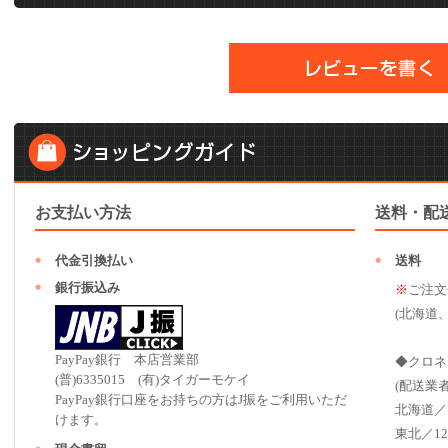
お支払い方法
送料・配
代金引換払い
送料
銀行振込み
※
ご注文
(北海道
PayPay銀行 本店営業部
◆クロネ
(普)6335015 (有)タイガーモケイ
(配送業
PayPay銀行口座をお持ちの方はJ振をご利用いただ
北海道／
けます。
東北／12