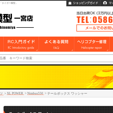
「タイガー模型」
XL POWER
>
Nimbus550
>
ツ
>
テールボックス ワッシャー