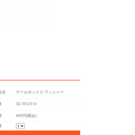
品名
テールボックス ワッシャー
番
XL70V2T10
格
880円(税込)
量