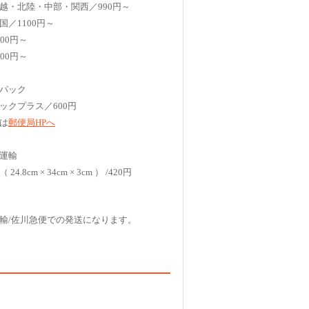
越・北陸・中部・関西／990円～
国／1100円～
00円～
00円～
パック
ックプラス／600円
は
郵便局HPへ
運輸
4.8cm × 34cm × 3cm ） /420円
輸/佐川急便での発送になります。