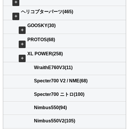
＋
ヘリコプターパーツ(465)
＋
GOOSKY(30)
＋
PROTOS(68)
＋
XL POWER(258)
＋
WraithE760V3(11)
Specter700 V2 / NME(68)
Specter700 ニトロ(100)
Nimbus550(94)
Nimbus550V2(105)