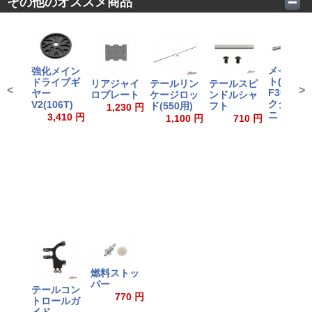
その他のオススメ商品
メインマ
強化メイン
ト(レイス
ドライブギ
リアジャイ
テールリン
テールスピ
<
>
F3C / ス
ヤー
ロプレート
ケージロッ
ンドルシャ
クターV2 
V2(106T)
ド(550用)
フト
1,230 円
ニトロ)
3,410 円
1,100 円
710 円
2,640
燃料ストッ
パー
テールコン
770 円
トロールガ
イド