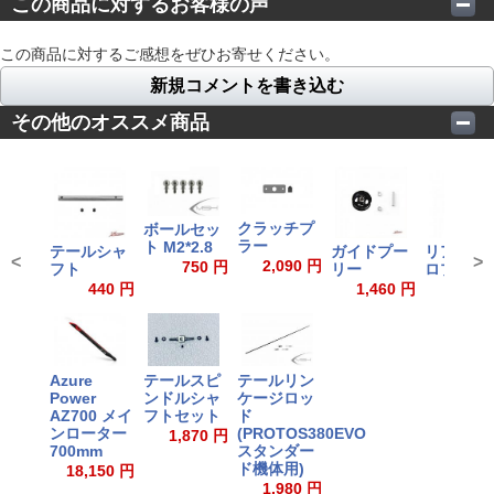
この商品に対するお客様の声
この商品に対するご感想をぜひお寄せください。
新規コメントを書き込む
その他のオススメ商品
クラッチプ
ボールセッ
ラー
ト M2*2.8
テールシャ
ガイドプー
リアジャ
<
>
2,090 円
750 円
フト
リー
ロプレー
440 円
1,460 円
1,230
Azure
テールスピ
テールリン
Power
ンドルシャ
ケージロッ
AZ700 メイ
フトセット
ド
ンローター
(PROTOS380EVO
1,870 円
700mm
スタンダー
ド機体用)
18,150 円
1,980 円