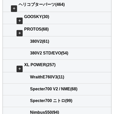
ヘリコプターパーツ(464)
＋
GOOSKY(30)
＋
PROTOS(68)
＋
380V2(61)
380V2 STD/EVO(54)
XL POWER(257)
＋
WraithE760V3(11)
Specter700 V2 / NME(68)
Specter700 ニトロ(99)
Nimbus550(94)