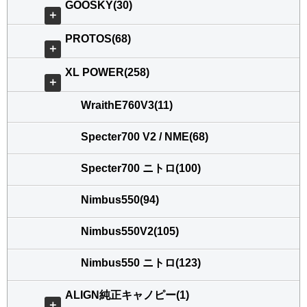
GOOSKY(30)
＋
PROTOS(68)
＋
XL POWER(258)
＋
WraithE760V3(11)
Specter700 V2 / NME(68)
Specter700 ニトロ(100)
Nimbus550(94)
Nimbus550V2(105)
Nimbus550 ニトロ(123)
ALIGN純正キャノピー(1)
＋