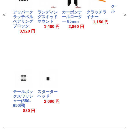
クラッチ
ル
アッパーク
ランディン
カーボンテ
クラッチラ
<
>
3,520
ラッチベル
グスキッド
ールロータ
イナー
ベアリング
マウント
ー 85mm
1,150 円
ブロック
1,460 円
2,860 円
3,520 円
テールボッ
スターター
クスワッシ
ヘッド
ャー(550-
2,090 円
650用)
880 円