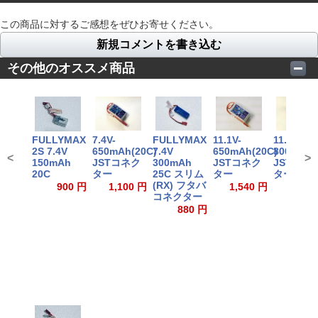
この商品に対するご感想をぜひお寄せください。
新規コメントを書き込む
その他のオススメ商品
7.4V-
FULLYMAX
11.1V-
11.1V-
FULLYMAX
650mAh(20C)
7.4V
650mAh(20C)
800mAh(
2S 7.4V
<
>
JSTコネク
300mAh
JSTコネク
JSTコネ
150mAh
ター
25C スリム
ター
ター
20C
(RX) フタバ
1,100 円
1,540 円
1,700
900 円
コネクター
880 円