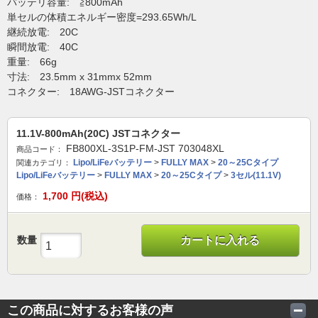
バッテリ容量: ≧800mAh
単セルの体積エネルギー密度=293.65Wh/L
継続放電: 20C
瞬間放電: 40C
重量: 66g
寸法: 23.5mm x 31mmx 52mm
コネクター: 18AWG-JSTコネクター
11.1V-800mAh(20C) JSTコネクター
FB800XL-3S1P-FM-JST 703048XL
商品コード：
Lipo/LiFeバッテリー
>
FULLY MAX
>
20～25Cタイプ
関連カテゴリ：
Lipo/LiFeバッテリー
>
FULLY MAX
>
20～25Cタイプ
>
3セル(11.1V)
1,700
円(税込)
価格：
数量
カートに入れる
この商品に対するお客様の声