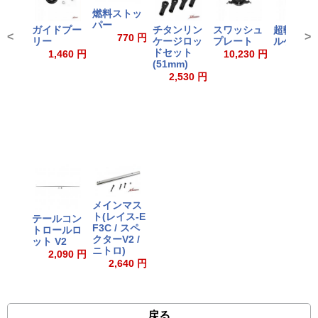
燃料ストッ
パー
ガイドプー
チタンリン
スワッシュ
超軽量テ
<
>
770 円
リー
ケージロッ
プレート
ルケース
ドセット
1,460 円
10,230 円
7,040
(51mm)
2,530 円
メインマス
ト(レイス-E
テールコン
F3C / スペ
トロールロ
クターV2 /
ット V2
ニトロ)
2,090 円
2,640 円
戻る