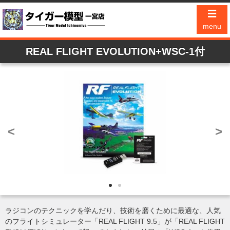
☰
menu
REAL FLIGHT EVOLUTION+WSC-1付
<
>
ラジコンのテクニックを学んだり、技術を磨くために最適な、人気
のフライトシミュレーター「REAL FLIGHT 9.5」が「REAL FLIGHT