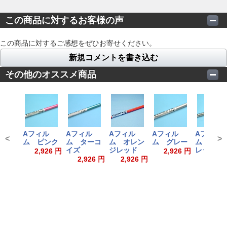
この商品に対するお客様の声
この商品に対するご感想をぜひお寄せください。
新規コメントを書き込む
その他のオススメ商品
Aフィル
Aフィル
Aフィル
Aフィル
Aフィル
<
>
ム ピンク
ム ターコ
ム オレン
ム グレー
ム バイ
イズ
ジレッド
レット
2,926 円
2,926 円
2,926 円
2,926 円
2,926