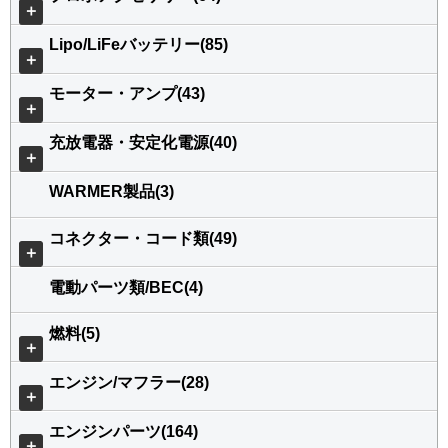
＋
Lipo/LiFeバッテリー(85)
＋
モーター・アンプ(43)
＋
充放電器・安定化電源(40)
＋
WARMER製品(3)
コネクター・コード類(49)
＋
電動パーツ類/BEC(4)
燃料(5)
＋
エンジン/マフラー(28)
＋
エンジンパーツ(164)
＋