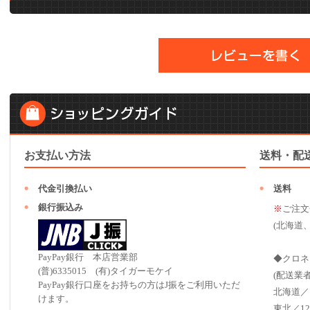
お支払い方法
送料・配
代金引換払い
送料
銀行振込み
※
ご注文
(北海道
PayPay銀行 本店営業部
◆クロネ
(普)6335015 (有)タイガーモケイ
(配送業
PayPay銀行口座をお持ちの方はJ振をご利用いただ
北海道／
けます。
東北／12