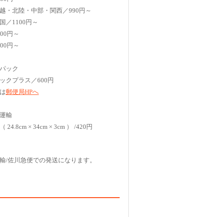
越・北陸・中部・関西／990円～
国／1100円～
00円～
00円～
パック
ックプラス／600円
は
郵便局HPへ
運輸
4.8cm × 34cm × 3cm ） /420円
輸/佐川急便での発送になります。