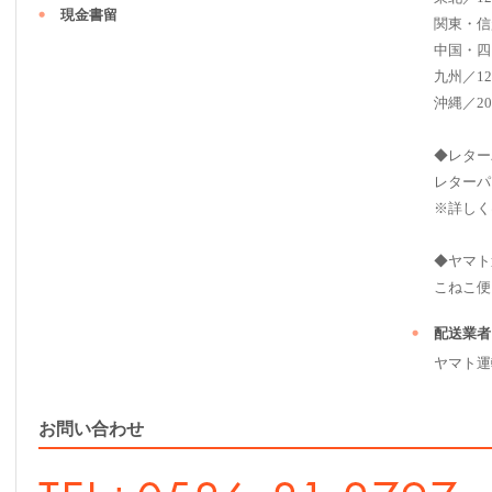
現金書留
関東・信
中国・四
九州／12
沖縄／20
◆レター
レターパ
※詳しく
◆ヤマト
こねこ便（ 2
配送業者
ヤマト運
お問い合わせ