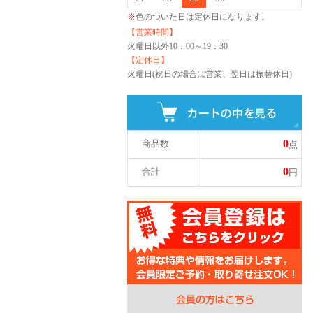
※
色のついた日は定休日になります。
【営業時間】
火曜日以外
10：00～19：30
【定休日】
火曜日(祝日の場合は営業、翌日は振替休日)
0
商品数
点
0
合計
円