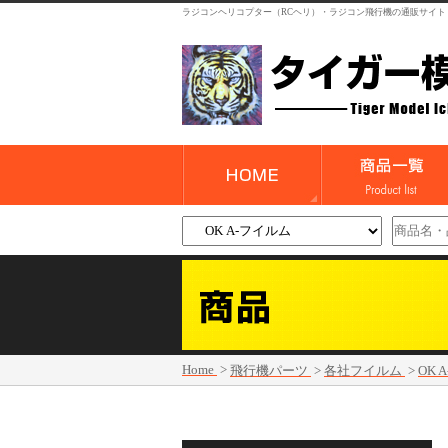
ラジコンヘリコプター（RCヘリ）・ラジコン飛行機の通販サイト
Home
>
飛行機パーツ
>
各社フイルム
>
OK 