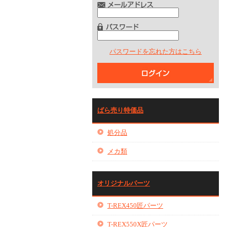
パスワードを忘れた方はこちら
ばら売り特価品
処分品
メカ類
オリジナルパーツ
T-REX450匠パーツ
T-REX550X匠パーツ