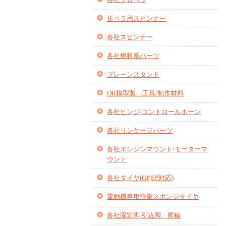
折ペラ用スピンナー
各社スピンナー
各社燃料系パーツ
プレーンスタンド
OK模型製 工具/制作材料
各社ヒンジ/コントロールホーン
各社リンケージパーツ
各社エンジンマウント/モーターマ
ウント
各社タイヤ(GP,EP対応)
電動機専用軽量スポンジタイヤ
各社固定脚,引込脚、尾輪