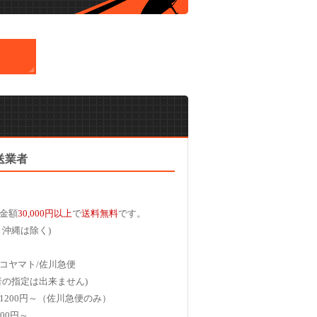
送業者
金額
30,000円以上
で
送料無料
です。
、沖縄は除く)
コヤマト/佐川急便
者の指定は出来ません)
1200円～（佐川急便のみ）
00円～