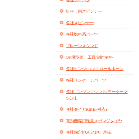
折ペラ用スピンナー
各社スピンナー
各社燃料系パーツ
プレーンスタンド
OK模型製 工具/制作材料
各社ヒンジ/コントロールホーン
各社リンケージパーツ
各社エンジンマウント/モーターマ
ウント
各社タイヤ(GP,EP対応)
電動機専用軽量スポンジタイヤ
各社固定脚,引込脚、尾輪