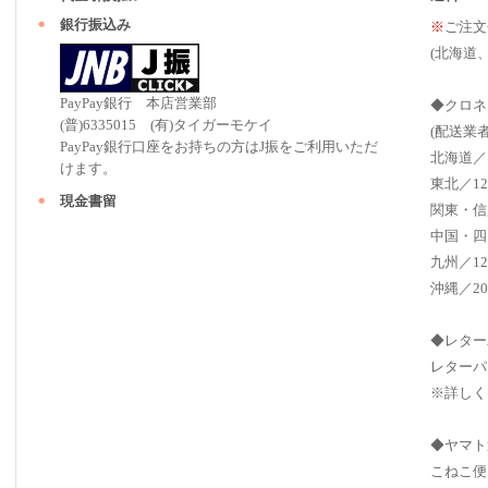
銀行振込み
※
ご注文
(北海道
PayPay銀行 本店営業部
◆クロネ
(普)6335015 (有)タイガーモケイ
(配送業
PayPay銀行口座をお持ちの方はJ振をご利用いただ
北海道／
けます。
東北／12
現金書留
関東・信
中国・四
九州／12
沖縄／20
◆レター
レターパ
※詳しく
◆ヤマト
こねこ便（ 2