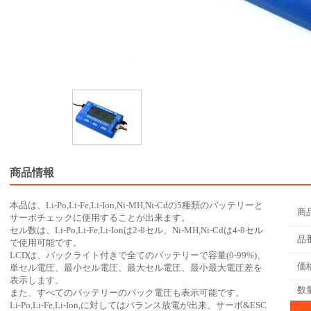
商品情報
本品は、Li-Po,Li-Fe,Li-Ion,Ni-MH,Ni-Cdの5種類のバッテリーと
商
サーボチェックに使用することが出来ます。
セル数は、Li-Po,Li-Fe,Li-Ionは2-8セル、Ni-MH,Ni-Cdは4-8セル
品
で使用可能です。
LCDは、バックライト付きで全てのバッテリーで容量(0-99%)、
価
単セル電圧、最小セル電圧、最大セル電圧、最小最大電圧差を
表示します。
数
また、すべてのバッテリーのパック電圧も表示可能です。
Li-Po,Li-Fe,Li-Ion,に対してはバランス放電が出来、サーボ&ESC