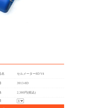
品名
セルメーター8D V4
番
3913-8D
格
2,380円(税込)
量