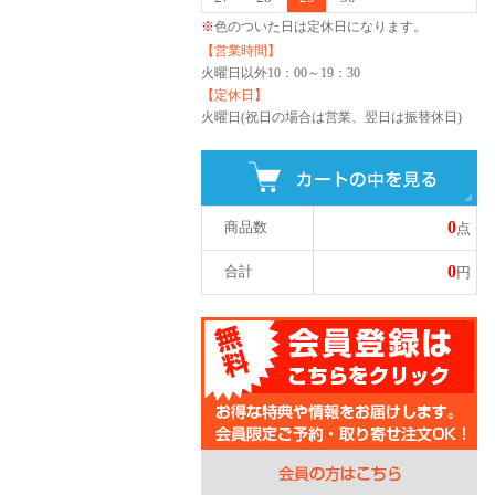
※
色のついた日は定休日になります。
【営業時間】
火曜日以外
10：00～19：30
【定休日】
火曜日(祝日の場合は営業、翌日は振替休日)
0
商品数
点
0
合計
円