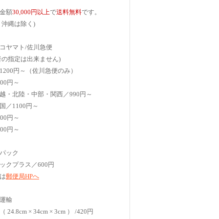
金額
30,000円以上
で
送料無料
です。
、沖縄は除く)
コヤマト/佐川急便
者の指定は出来ません)
1200円～（佐川急便のみ）
00円～
越・北陸・中部・関西／990円～
国／1100円～
00円～
00円～
パック
ックプラス／600円
は
郵便局HPへ
運輸
4.8cm × 34cm × 3cm ） /420円