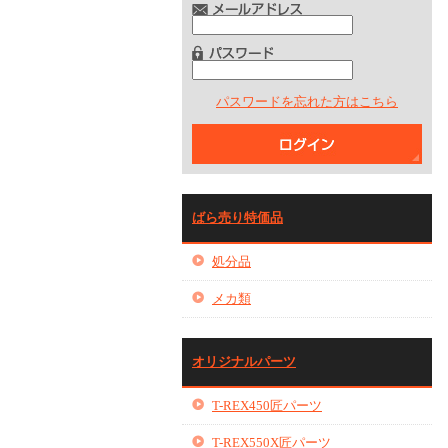
パスワードを忘れた方はこちら
ばら売り特価品
処分品
メカ類
オリジナルパーツ
T-REX450匠パーツ
T-REX550X匠パーツ